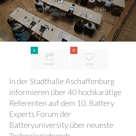
VON
PRESSEMITTEILUNG
VERÖFFENTLICHT AM
•
29.01.2016 UM 11:35
0
0
SHARE
LOVE
In der Stadthalle Aschaffenburg
informieren über 40 hochkarätige
Referenten auf dem 10. Battery
Experts Forum der
Batteryuniversity über neueste
Technologietrends.