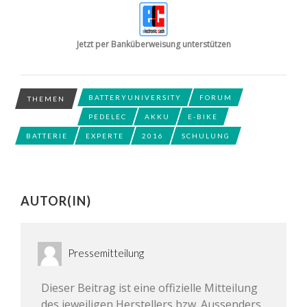
Jetzt per Banküberweisung unterstützen
BATTERYUNIVERSITY
FORUM
THEMEN
PEDELEC
AKKU
E-BIKE
BATTERIE
EXPERTE
2016
SCHULUNG
AUTOR(IN)
Pressemitteilung
Dieser Beitrag ist eine offizielle Mitteilung
des jeweiligen Herstellers bzw. Aussenders.