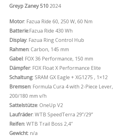
Greyp Zaney 510
2024
Motor
: Fazua Ride 60, 250 W, 60 Nm
Batterie
:Fazua Ride 430 Wh
Display
: Fazua Ring Control Hub
Rahmen
: Carbon, 145 mm
Gabel
: FOX 36 Performance, 150 mm
Dämpfer
: FOX Float X Performance Elite
Schaltung
: SRAM GX Eagle + XG1275 , 1×12
Bremsen
: Formula Cura 4 with 2-Piece Lever,
200/180 mm v/h
Sattelstütze
: OneUp V2
Laufräder
: WTB SpeedTerra 29”/29”
Reifen
: WTB Trail Boss 2,4″
Gewicht
: n/a