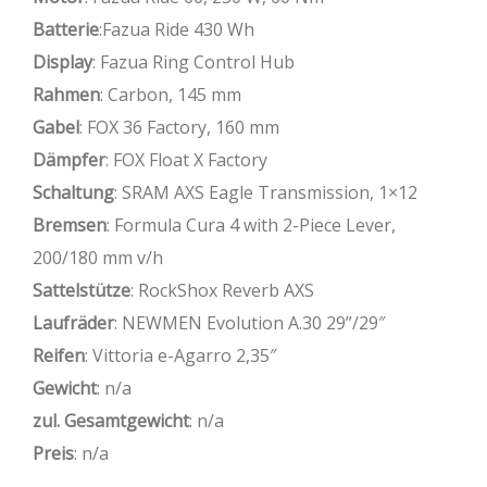
Batterie
:Fazua Ride 430 Wh
Display
: Fazua Ring Control Hub
Rahmen
: Carbon, 145 mm
Gabel
: FOX 36 Factory, 160 mm
Dämpfer
: FOX Float X Factory
Schaltung
: SRAM AXS Eagle Transmission, 1×12
Bremsen
: Formula Cura 4 with 2-Piece Lever,
200/180 mm v/h
Sattelstütze
: RockShox Reverb AXS
Laufräder
: NEWMEN Evolution A.30 29”/29″
Reifen
: Vittoria e-Agarro 2,35″
Gewicht
: n/a
zul. Gesamtgewicht
: n/a
Preis
: n/a