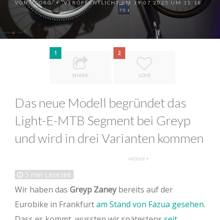
VON
GEORG
VERÖFFENTLICHT AM 19.07.2023 UM 15:18
•
1
2
SHARE
LOVE
Das neue Modell begründet das
Light-E-MTB Segment bei Greyp
und wird in drei Varianten kommen
5
min Lesezeit
Wir haben das
Greyp Zaney
bereits auf der
Eurobike in Frankfurt
am Stand von Fazua gesehen
.
Dass es kommt, wussten wir spätestens
seit