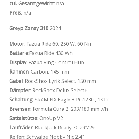
zul. Gesamtgewicht
: n/a
Preis
: n/a
Greyp Zaney 310
2024
Motor
: Fazua Ride 60, 250 W, 60 Nm
Batterie
:Fazua Ride 430 Wh
Display
: Fazua Ring Control Hub
Rahmen
: Carbon, 145 mm
Gabel
: RockShox Lyrik Select, 150 mm
Dämpfer
: RockShox Delux Select+
Schaltung
: SRAM NX Eagle + PG1230 , 1×12
Bremsen
: Formula Cura 2, 203/180 mm v/h
Sattelstütze
: OneUp V2
Laufräder
: BlackJack Ready 30 29”/29”
Reifen
: Schwalbe Nobby Nic 2,4″