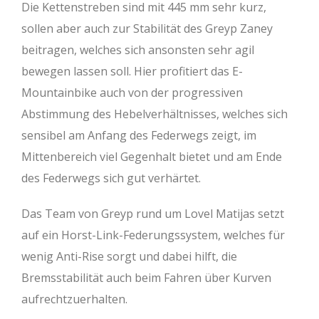
Die Kettenstreben sind mit 445 mm sehr kurz,
Oberrohr (mm)
610
630
665
sollen aber auch zur Stabilität des Greyp Zaney
beitragen, welches sich ansonsten sehr agil
Steuerrohr (mm)
110
120
130
bewegen lassen soll. Hier profitiert das E-
Lenkwinkel (°)
64,5
64,5
64,5
Mountainbike auch von der progressiven
Abstimmung des Hebelverhältnisses, welches sich
Sitzrohr (mm)
410
430
460
sensibel am Anfang des Federwegs zeigt, im
Sitzwinkel (°)
76,8
76,8
76,8
Mittenbereich viel Gegenhalt bietet und am Ende
Kettenstrebe (mm)
445
445
445
des Federwegs sich gut verhärtet.
BB Drop (mm)
34
34
34
Das Team von Greyp rund um Lovel Matijas setzt
Reach (mm)
460
480
515
auf ein Horst-Link-Federungssystem, welches für
wenig Anti-Rise sorgt und dabei hilft, die
Stack (mm)
628
637
646
Bremsstabilität auch beim Fahren über Kurven
Radstand (mm)
1237
1261
1301
aufrechtzuerhalten.