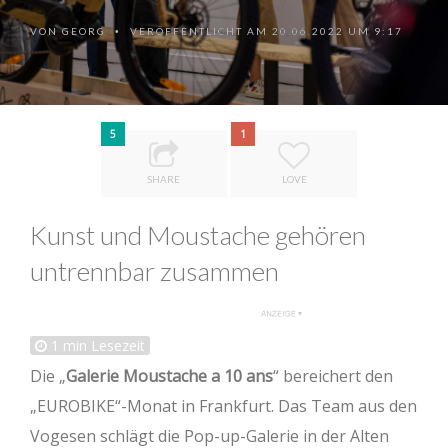
VON
GEORG
VERÖFFENTLICHT AM 20.06.2022 UM 9:17
•
5
1
SHARE
LOVE
Kunst und Moustache gehören
untrennbar zusammen
1
min Lesezeit
Die „
Galerie Moustache a 10 ans
“ bereichert den
„EUROBIKE“-Monat in Frankfurt. Das Team aus den
Vogesen schlägt die Pop-up-Galerie in der Alten