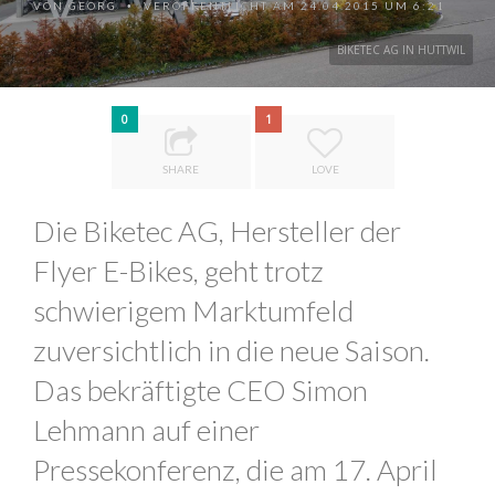
VON
GEORG
VERÖFFENTLICHT AM 24.04.2015 UM 6:21
•
BIKETEC AG IN HUTTWIL
0
1
SHARE
LOVE
Die Biketec AG, Hersteller der
Flyer E-Bikes, geht trotz
schwierigem Marktumfeld
zuversichtlich in die neue Saison.
Das bekräftigte CEO Simon
Lehmann auf einer
Pressekonferenz, die am 17. April