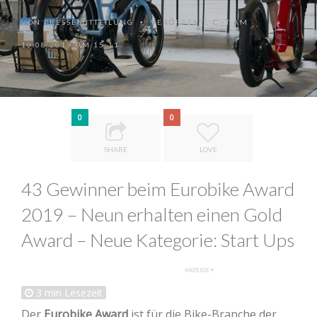
VON
PRESSEMITTEILUNG
VERÖFFENTLICHT AM
•
10.08.2019 UM 15:11
0
0
SHARE
LOVE
43 Gewinner beim Eurobike Award
2019 – Neun erhalten einen Gold
Award – Neue Kategorie: Start Ups
3
min Lesezeit
Der
Eurobike Award
ist für die Bike-Branche der