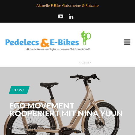
Aktuelle E-Bike Gutscheine & Rabatte
NEWS
EGO MOVEMENT
KOOPERIERT MIT NINA YUUN
VON
REDAKTION
VERÖFFENTLICHT AM 01.09.2025 UM
•