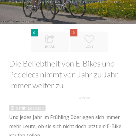
VON
GEORG
VERÖFFENTLICHT AM 15.03.2013 UM 18:04
•
0
0
SHARE
LOVE
Die Beliebtheit von E-Bikes und
Pedelecs nimmt von Jahr zu Jahr
immer weiter zu.
5
min Lesezeit
Und jedes Jahr im Frühling überlegen sich immer
mehr Leute, ob sie sich nicht doch jetzt ein E-Bike
kaufen sollen.