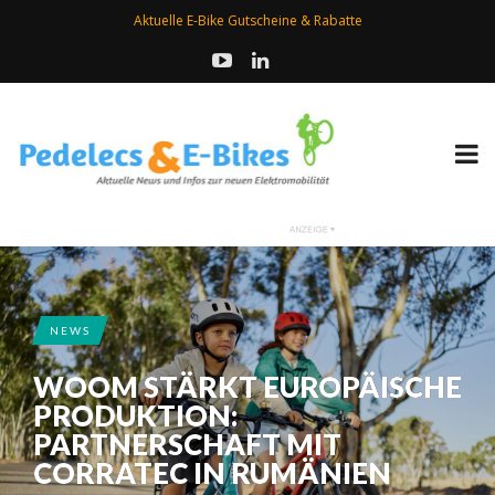
Aktuelle E-Bike Gutscheine & Rabatte
NEWS
WOOM STÄRKT EUROPÄISCHE
PRODUKTION:
PARTNERSCHAFT MIT
CORRATEC IN RUMÄNIEN