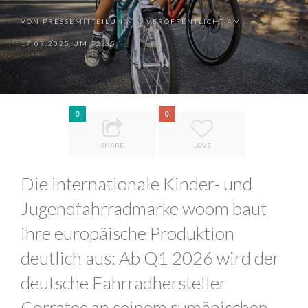
VON
PRESSEMITTEILUNG
VERÖFFENTLICHT AM
•
17.07.2025 UM 12:35
0
0
SHARE
LOVE
Die internationale Kinder- und
Jugendfahrradmarke woom baut
ihre europäische Produktion
deutlich aus: Ab Q1 2026 wird der
deutsche Fahrradhersteller
Corratec an seinem rumänischen