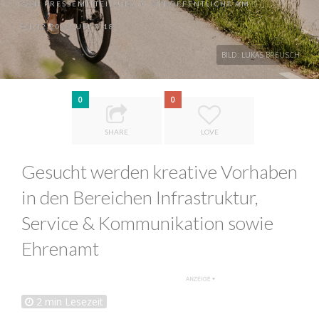
VON
PRESSEMITTEILUNG
VERÖFFENTLICHT AM
•
04.12.2023 UM 7:18
BILD: LUKAS BREUSCH
0
0
SHARE
LOVE
Gesucht werden kreative Vorhaben
in den Bereichen Infrastruktur,
Service & Kommunikation sowie
Ehrenamt
2
min Lesezeit