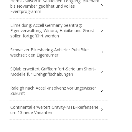
Herbst-Saison in Saalfelden Leogang: Bikepark
bis November geöffnet und volles
Eventprogramm
Eilmeldung: Accell Germany beantragt
Eigenverwaltung; Winora, Haibike und Ghost
sollen fortgeführt werden
Schweizer Bikesharing-Anbieter PubliBike
wechselt den Eigentümer
SQlab erweitert Griffkomfort-Serie um Short-
Modelle für Drehgriffschaltungen
Raleigh nach Accell-Insolvenz vor ungewisser
Zukunft
Continental erweitert Gravity-MTB-Reifenserie
um 13 neue Varianten