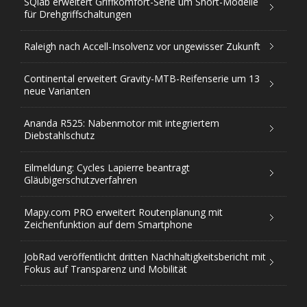
SQlab erweitert Griffkomfort-Serie um Short-Modelle
für Drehgriffschaltungen
Raleigh nach Accell-Insolvenz vor ungewisser Zukunft
Continental erweitert Gravity-MTB-Reifenserie um 13
neue Varianten
Ananda R525: Nabenmotor mit integriertem
Diebstahlschutz
Eilmeldung: Cycles Lapierre beantragt
Gläubigerschutzverfahren
Mapy.com PRO erweitert Routenplanung mit
Zeichenfunktion auf dem Smartphone
JobRad veröffentlicht dritten Nachhaltigkeitsbericht mit
Fokus auf Transparenz und Mobilität