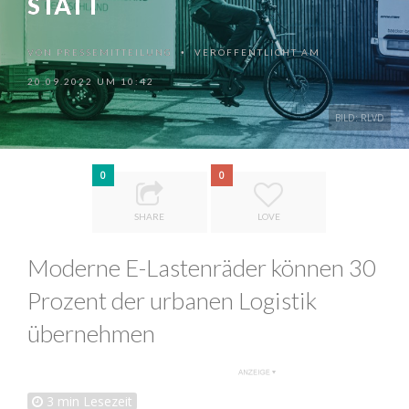
STATT
VON
PRESSEMITTEILUNG
VERÖFFENTLICHT AM
•
20.09.2022 UM 10:42
BILD: RLVD
0
0
SHARE
LOVE
Moderne E-Lastenräder können 30
Prozent der urbanen Logistik
übernehmen
3
min Lesezeit