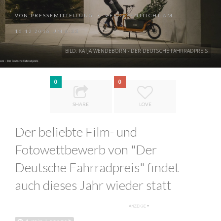
VON
PRESSEMITTEILUNG
VERÖFFENTLICHT AM
•
16.12.2016 UM 6:33
BILD: KATJA WENDEBORN - DER DEUTSCHE FAHRRADPREIS
0
0
SHARE
LOVE
Der beliebte Film- und
Fotowettbewerb von "Der
Deutsche Fahrradpreis" findet
auch dieses Jahr wieder statt