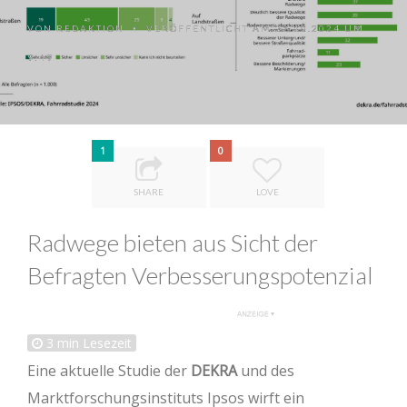
VON
REDAKTION
VERÖFFENTLICHT AM 22.10.2024 UM
•
9:49
1
0
SHARE
LOVE
Radwege bieten aus Sicht der
Befragten Verbesserungspotenzial
3
min Lesezeit
Eine aktuelle Studie der
DEKRA
und des
Marktforschungsinstituts Ipsos wirft ein