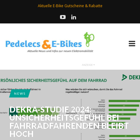
Aktuelle E-Bike Gutscheine & Rabatte
NEWS
DEKRA-STUDIE 2024:
UNSICHERHEITSGEFÜHL BEI
FAHRRADFAHRENDEN BLEIBT
HOCH