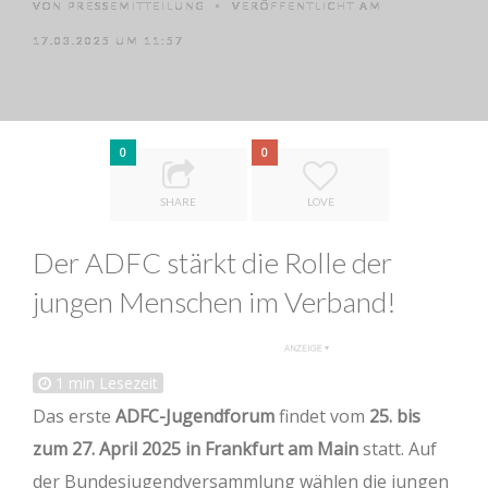
VON
PRESSEMITTEILUNG
VERÖFFENTLICHT AM
•
17.03.2025 UM 11:57
0
0
SHARE
LOVE
Der ADFC stärkt die Rolle der
jungen Menschen im Verband!
1
min Lesezeit
Das erste
ADFC-Jugendforum
findet vom
25. bis
zum 27. April 2025 in Frankfurt am Main
statt. Auf
der Bundesjugendversammlung wählen die jungen