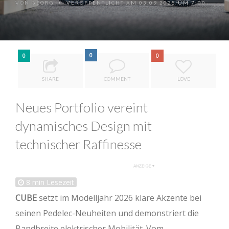
VON
GEORG
VERÖFFENTLICHT AM 03.09.2025 UM 7:00
•
0
0
0
SHARE
COMMENT
LOVE
Neues Portfolio vereint
dynamisches Design mit
technischer Raffinesse
8
min Lesezeit
CUBE
setzt im Modelljahr 2026 klare Akzente bei
seinen Pedelec-Neuheiten und demonstriert die
Bandbreite elektrischer Mobilität. Vom