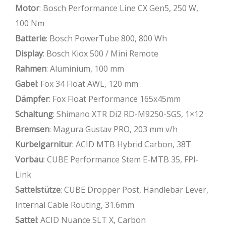
Motor
: Bosch Performance Line CX Gen5, 250 W,
100 Nm
Batterie
: Bosch PowerTube 800, 800 Wh
Display
: Bosch Kiox 500 / Mini Remote
Rahmen
: Aluminium, 100 mm
Gabel
: Fox 34 Float AWL, 120 mm
Dämpfer
: Fox Float Performance 165x45mm
Schaltung
: Shimano XTR Di2 RD-M9250-SGS, 1×12
Bremsen
: Magura Gustav PRO, 203 mm v/h
Kurbelgarnitur
: ACID MTB Hybrid Carbon, 38T
Vorbau
: CUBE Performance Stem E-MTB 35, FPI-
Link
Sattelstütze
: CUBE Dropper Post, Handlebar Lever,
Internal Cable Routing, 31.6mm
Sattel
: ACID Nuance SLT X, Carbon