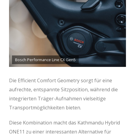
Bosch Performance Line CX Gen5
Die Efficient Comfort Geometry sorgt für eine
aufrechte, entspannte Sitzposition, während die
integrierten Träger-Aufnahmen vielseitige
Transportmöglichkeiten bieten.
Diese Kombination macht das Kathmandu Hybrid
ONE11 zu einer interessanten Alternative für