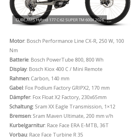
CUBE AMS Hybrid 177 C:62 SUPER TM 600X 2026
Motor
: Bosch Performance Line CX-R, 250 W, 100
Nm
Batterie
: Bosch PowerTube 800, 800 Wh
Display
: Bosch Kiox 400 C / Mini Remote
Rahmen
: Carbon, 140 mm
Gabel
: Fox Podium Factory GRIPX2, 170 mm
Dämpfer
: Fox Float X2 Factory, 230x65mm
Schaltung
: Sram XX Eagle Transmission, 1×12
Bremsen
: Sram Maven Ultimate, 200 mm v/h
Kurbelgarnitur
: Race Face ERA E-MTB, 36T
Vorbau
: Race Face Turbine R 35