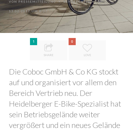
VON
PRESSEMITTEILUNG
VERÖFFENTLICHT AM
•
13.02.2017 UM 6:27
1
0
SHARE
LOVE
Die Coboc GmbH & Co KG stockt
auf und organisiert vor allem den
Bereich Vertrieb neu. Der
Heidelberger E-Bike-Spezialist hat
sein Betriebsgelände weiter
vergrößert und ein neues Gelände