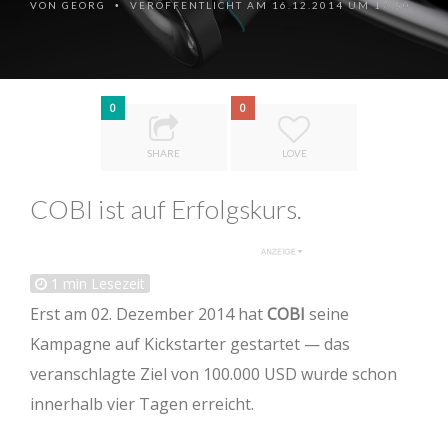
VON
GEORG
VERÖFFENTLICHT AM 16.12.2014 UM 17:50
•
0
0
SHARE
LOVE
COBI ist auf Erfolgskurs.
1
min Lesezeit
Erst am 02. Dezember 2014 hat
COBI
seine
Kampagne auf Kickstarter gestartet — das
veranschlagte Ziel von 100.000 USD wurde schon
innerhalb vier Tagen erreicht.