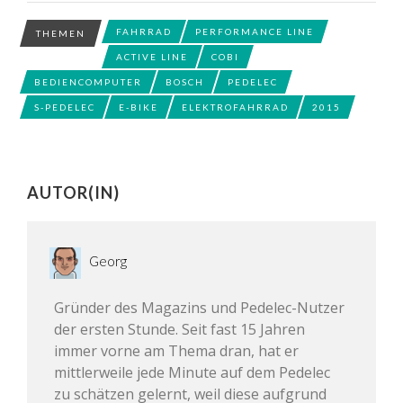
FAHRRAD
PERFORMANCE LINE
THEMEN
ACTIVE LINE
COBI
BEDIENCOMPUTER
BOSCH
PEDELEC
S-PEDELEC
E-BIKE
ELEKTROFAHRRAD
2015
AUTOR(IN)
Georg
Gründer des Magazins und Pedelec-Nutzer
der ersten Stunde. Seit fast 15 Jahren
immer vorne am Thema dran, hat er
mittlerweile jede Minute auf dem Pedelec
zu schätzen gelernt, weil diese aufgrund