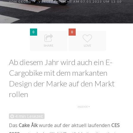
VON
GEORG
VERÖFFENTLICHT AM 07.01.2023 UM 13:00
•
0
0
SHARE
LOVE
Ab diesem Jahr wird auch ein E-
Cargobike mit dem markanten
Design der Marke auf den Markt
rollen
4
min Lesezeit
Das
Cake Åik
wurde auf der aktuell laufenden
CES