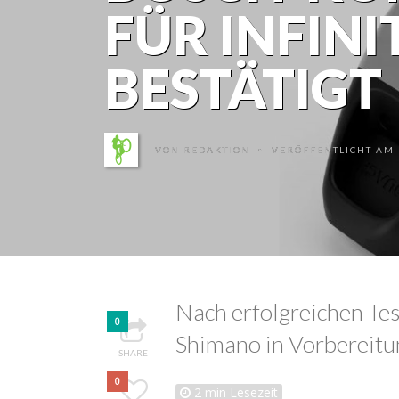
FÜR INFINI
BESTÄTIGT
VON
REDAKTION
VERÖFFENTLICHT AM 1
•
Nach erfolgreichen Tes
0
Shimano in Vorbereitu
SHARE
0
2
min Lesezeit