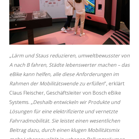
„
Lärm und Staus reduzieren, umweltbewusster von
A nach B fahren, Städte lebenswerter machen – das
eBike kann helfen, alle diese Anforderungen im
Rahmen der Mobilitätswende zu erfüllen
“, erklärt
Claus Fleischer, Geschäftsleiter von Bosch eBike
Systems. „
Deshalb entwickeln wir Produkte und
Lösungen für eine elektrifizierte und vernetzte
Fahrradmobilität. Sie leistet einen wesentlichen
Beitrag dazu, durch einen klugen Mobilitätsmix