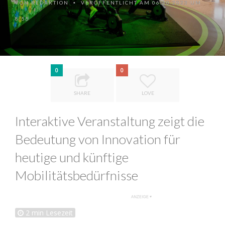
VON
REDAKTION
VERÖFFENTLICHT AM 06.10.2023 UM
•
8:55
0
0
SHARE
LOVE
Interaktive Veranstaltung zeigt die
Bedeutung von Innovation für
heutige und künftige
Mobilitätsbedürfnisse
2
min Lesezeit