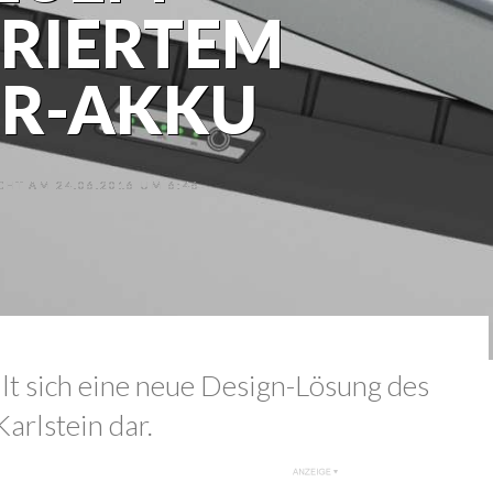
GRIERTEM
R-AKKU
HT AM 24.06.2016 UM 6:46
lt sich eine neue Design-Lösung des
arlstein dar.