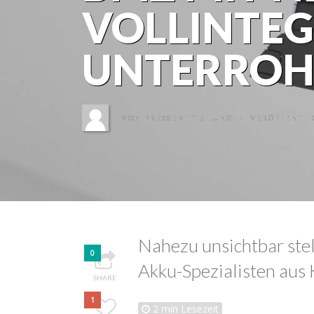
VOLLINTE
UNTERROH
VON
PRESSEMITTEILUNG
VERÖFFENTLIC
•
Nahezu unsichtbar stel
0
Akku-Spezialisten aus K
SHARE
1
2
min Lesezeit