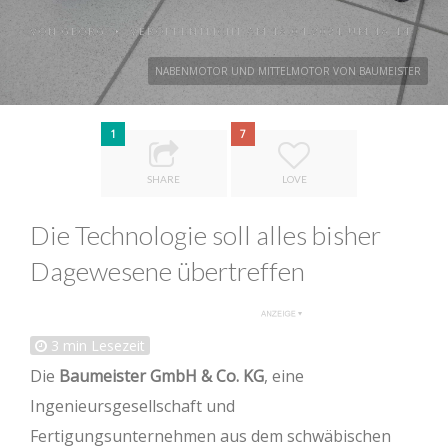
VON
GEORG
VERÖFFENTLICHT AM 16.04.2021 UM 16:14
•
NABENMOTOR UND MITTELMOTOR VON BAUMEISTER
1
7
SHARE
LOVE
Die Technologie soll alles bisher
Dagewesene übertreffen
3
min Lesezeit
Die
Baumeister GmbH & Co. KG
, eine
Ingenieursgesellschaft und
Fertigungsunternehmen aus dem schwäbischen