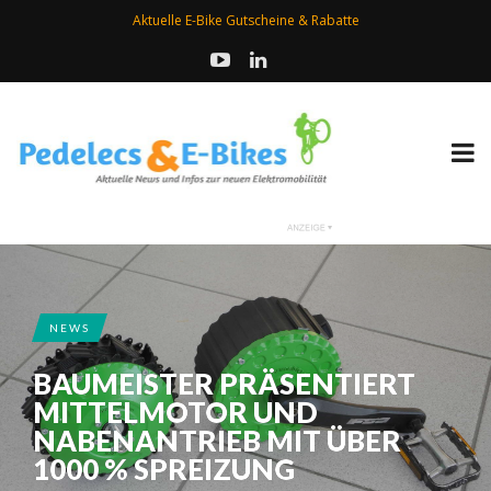
Aktuelle E-Bike Gutscheine & Rabatte
NEWS
BAUMEISTER PRÄSENTIERT
MITTELMOTOR UND
NABENANTRIEB MIT ÜBER
1000 % SPREIZUNG