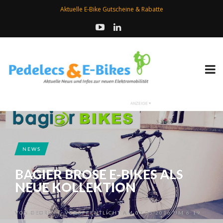
Aktuelle E-Bike Gutscheine & Rabatte
NEWS
BAGIER BROSE E-BIKES ALS
NEUE KOLLEKTION
VON
GEORG
VERÖFFENTLICHT AM 07.05.2016 UM 6:19
•