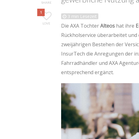
SHARE
1
3
min Lesezeit
LOVE
Die AXA Tochter
Alteos
hat ihre
E
Rückholservice überarbeitet und
zweijährigen Bestehen der Versi
InsurTech die Anregungen der in
Fahrradhändler und AXA Agenture
entsprechend ergänzt.