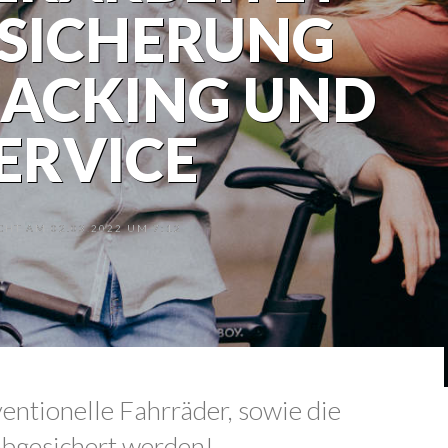
RSICHERUNG
RACKING UND
ERVICE
HT AM 02.03.2022 UM 7:12
entionelle Fahrräder, sowie die
bgesichert werden!