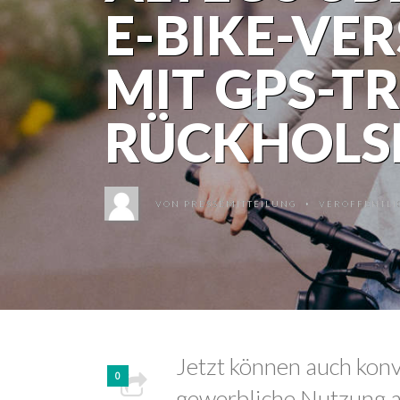
E-BIKE-VE
MIT GPS-T
RÜCKHOLS
VON
PRESSEMITTEILUNG
VERÖFFENTLIC
•
Jetzt können auch konv
0
gewerbliche Nutzung a