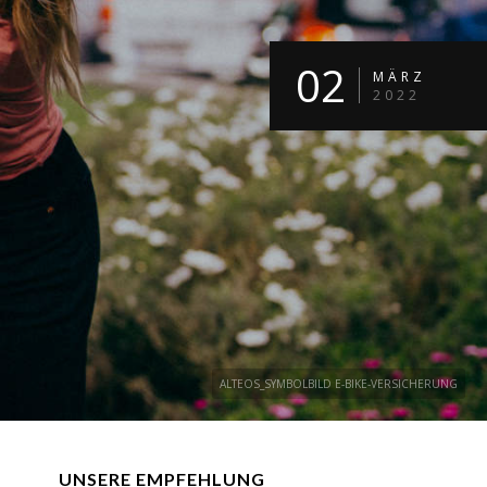
02
MÄRZ
2022
ALTEOS_SYMBOLBILD E-BIKE-VERSICHERUNG
UNSERE EMPFEHLUNG