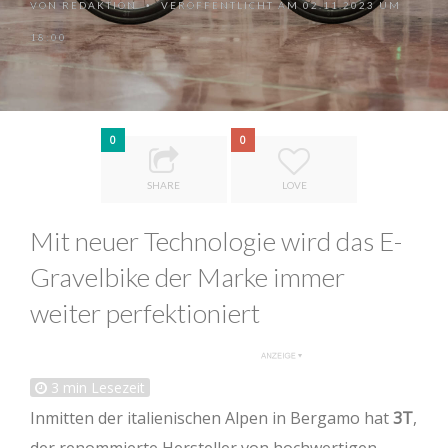
VON
REDAKTION
VERÖFFENTLICHT AM 02.11.2023 UM
•
18:00
0
0
SHARE
LOVE
Mit neuer Technologie wird das E-
Gravelbike der Marke immer
weiter perfektioniert
3
min Lesezeit
Inmitten der italienischen Alpen in Bergamo hat
3T
,