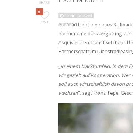
SHARE
0
1
min Lesezeit
LOVE
eurorad
führt ein neues Kickback
Partner eine Rückvergütung von b
Akquisitionen. Damit setzt das U
Partnerschaft im Dienstradleasin
„
In einem Marktumfeld, in dem 
wir gezielt auf Kooperation. Wer 
soll auch wirtschaftlich davon p
wachsen
“, sagt Franz Tepe, Ges