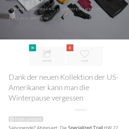
VON
PRESSEMITTEILUNG
VERÖFFENTLICHT AM
•
19.12.2022 UM 15:06
36
6
SHARE
LOVE
Dank der neuen Kollektion der US-
Amerikaner kann man die
Winterpause vergessen
6
min Lesezeit
Saisonende? Abgesagt. Die
Specialized Trail
HW 22