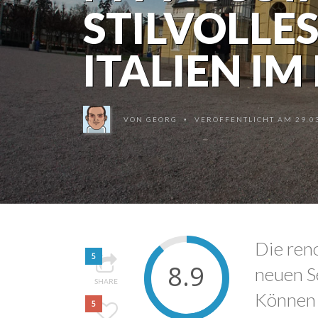
STILVOLLES
ITALIEN IM
VON
GEORG
VERÖFFENTLICHT AM 29.03
•
Die ren
5
8.9
neuen Se
SHARE
Können 
5