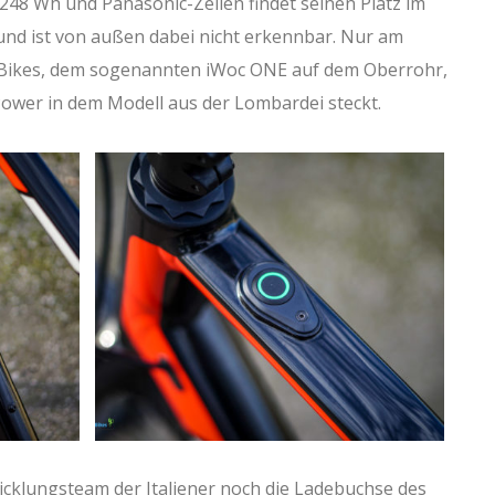
248 Wh und Panasonic-Zellen findet seinen Platz im
und ist von außen dabei nicht erkennbar. Nur am
-Bikes, dem sogenannten iWoc ONE auf dem Oberrohr,
wer in dem Modell aus der Lombardei steckt.
icklungsteam der Italiener noch die Ladebuchse des