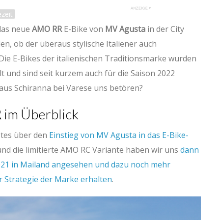
zeit
das neue
AMO RR
E-Bike von
MV Agusta
in der City
n, ob der überaus stylische Italiener auch
ie E-Bikes der italienischen Traditionsmarke wurden
t und sind seit kurzem auch für die Saison 2022
 aus Schiranna bei Varese uns betören?
R
im Überblick
stes über den
Einstieg von MV Agusta in das E-Bike-
nd die limitierte AMO RC Variante haben wir uns
dann
021 in Mailand angesehen und dazu noch mehr
r Strategie der Marke erhalten
.