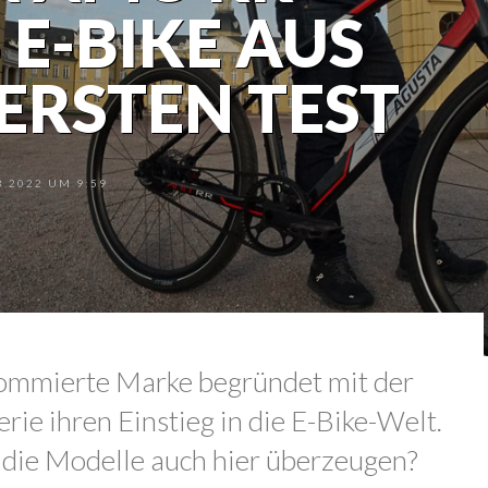
 E-BIKE AUS
 ERSTEN TEST
.2022 UM 9:59
ommierte Marke begründet mit der
rie ihren Einstieg in die E-Bike-Welt.
die Modelle auch hier überzeugen?