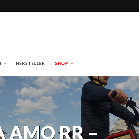
N
HERSTELLER
SHOP
 AMO RR –