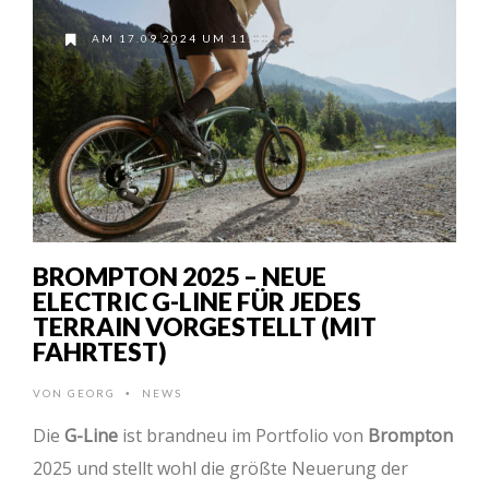
AM 17.09.2024 UM 11:00
BROMPTON 2025 – NEUE
ELECTRIC G-LINE FÜR JEDES
TERRAIN VORGESTELLT (MIT
FAHRTEST)
VON
GEORG
NEWS
•
Die
G-Line
ist brandneu im Portfolio von
Brompton
2025 und stellt wohl die größte Neuerung der