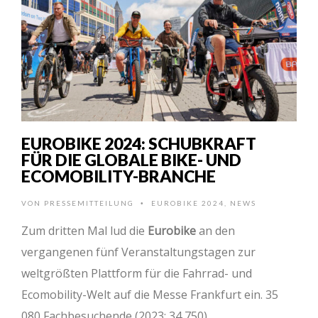
EUROBIKE 2024: SCHUBKRAFT
FÜR DIE GLOBALE BIKE- UND
ECOMOBILITY-BRANCHE
VON
PRESSEMITTEILUNG
EUROBIKE 2024
,
NEWS
•
Zum dritten Mal lud die
Eurobike
an den
vergangenen fünf Veranstaltungstagen zur
weltgrößten Plattform für die Fahrrad- und
Ecomobility-Welt auf die Messe Frankfurt ein. 35
080 Fachbesuchende (2023: 34 750) …