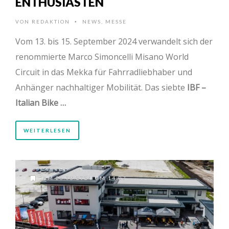
ENTHUSIASTEN
VON
REDAKTION
NEWS
,
MESSE
•
Vom 13. bis 15. September 2024 verwandelt sich der
renommierte Marco Simoncelli Misano World
Circuit in das Mekka für Fahrradliebhaber und
Anhänger nachhaltiger Mobilität. Das siebte
IBF –
Italian Bike …
WEITERLESEN
AM 23.08.2024 UM 14:07