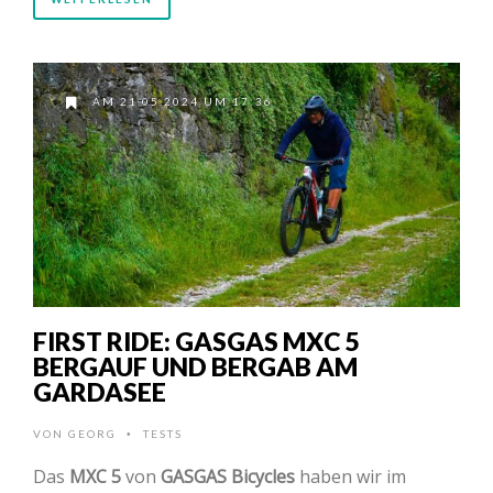
AM 21.05.2024 UM 17:36
FIRST RIDE: GASGAS MXC 5
BERGAUF UND BERGAB AM
GARDASEE
VON
GEORG
TESTS
•
Das
MXC 5
von
GASGAS Bicycles
haben wir im