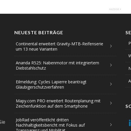
NEUESTE BEITRÄGE
S
P
Continental erweitert Gravity-MTB-Reifenserie
um 13 neue Varianten
W
Ananda R525: Nabenmotor mit integriertem
Diebstahlschutz
N
A
Eilmeldung: Cycles Lapierre beantragt
Gläubigerschutzverfahren
Mapy.com PRO erweitert Routenplanung mit
Zeichenfunktion auf dem Smartphone
S
JobRad veröffentlicht dritten
Sie
Nachhaltigkeitsbericht mit Fokus auf
Transparenz und Mobilität