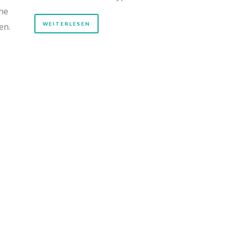
che
WEITERLESEN
en.