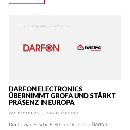
AM 24.06.2024 UM 14:11
DARFON ELECTRONICS
ÜBERNIMMT GROFA UND STÄRKT
PRÄSENZ IN EUROPA
VON
REDAKTION
BRANCHENNEWS
•
Der taiwanesische Elektronikkonzern
Darfon