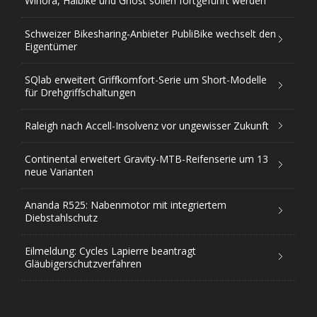
Winora, Haibike und Ghost sollen fortgeführt werden
Schweizer Bikesharing-Anbieter PubliBike wechselt den
Eigentümer
SQlab erweitert Griffkomfort-Serie um Short-Modelle
für Drehgriffschaltungen
Raleigh nach Accell-Insolvenz vor ungewisser Zukunft
Continental erweitert Gravity-MTB-Reifenserie um 13
neue Varianten
Ananda R525: Nabenmotor mit integriertem
Diebstahlschutz
Eilmeldung: Cycles Lapierre beantragt
Gläubigerschutzverfahren