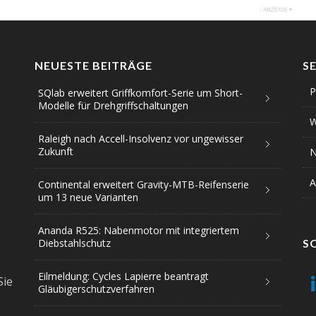
NEUESTE BEITRÄGE
S
P
SQlab erweitert Griffkomfort-Serie um Short-
Modelle für Drehgriffschaltungen
W
Raleigh nach Accell-Insolvenz vor ungewisser
Zukunft
N
A
Continental erweitert Gravity-MTB-Reifenserie
um 13 neue Varianten
Ananda R525: Nabenmotor mit integriertem
Diebstahlschutz
S
Eilmeldung: Cycles Lapierre beantragt
Sie
Gläubigerschutzverfahren