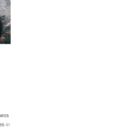
heos
es
in