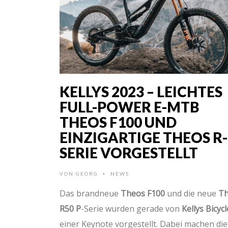
KELLYS 2023 – LEICHTES
FULL-POWER E-MTB
THEOS F100 UND
EINZIGARTIGE THEOS R-
SERIE VORGESTELLT
VON
GEORG
NEWS
•
Das brandneue
Theos F100
und die neue
T
R50 P
-Serie wurden gerade von
Kellys Bicycl
einer Keynote vorgestellt. Dabei machen die