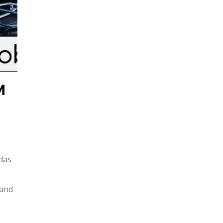
M
das
band