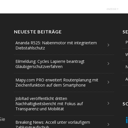
NEUESTE BEITRÄGE
S
P
Ananda R525: Nabenmotor mit integriertem
Diebstahlschutz
W
Eilmeldung: Cycles Lapierre beantragt
Gläubigerschutzverfahren
N
A
Mapy.com PRO erweitert Routenplanung mit
Zeichenfunktion auf dem Smartphone
JobRad veröffentlicht dritten
Nachhaltigkeitsbericht mit Fokus auf
S
Transparenz und Mobilität
Sie
Breaking News: Accell unter vorläufigem
Zahlungsaufschub