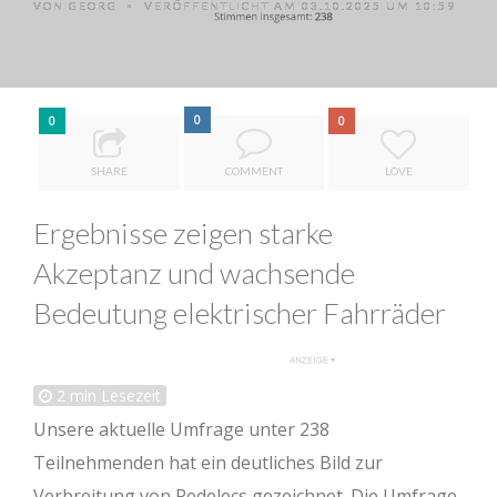
VON
GEORG
VERÖFFENTLICHT AM 03.10.2025 UM 10:59
•
0
0
0
SHARE
COMMENT
LOVE
Ergebnisse zeigen starke
Akzeptanz und wachsende
Bedeutung elektrischer Fahrräder
2
min Lesezeit
Unsere aktuelle Umfrage unter 238
Teilnehmenden hat ein deutliches Bild zur
Verbreitung von Pedelecs gezeichnet. Die Umfrage