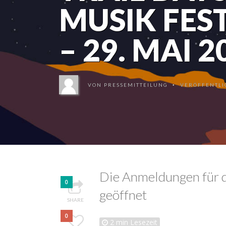
MUSIK FES
– 29. MAI 2
VON
PRESSEMITTEILUNG
VERÖFFENTLIC
•
Die Anmeldungen für da
0
geöffnet
SHARE
0
2
min Lesezeit