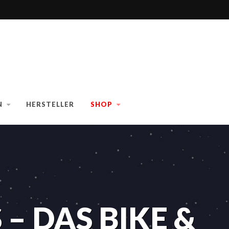
N
HERSTELLER
SHOP
 – DAS BIKE &