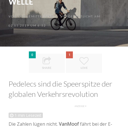
WELLE
VON
PRESSEMITTEILUNG
VERÖFFENTLICHT AM
•
02.05.2019 UM 6:32
0
1
SHARE
LOVE
Pedelecs sind die Speerspitze der
globalen Verkehrsrevolution
1
min Lesezeit
Die Zahlen lügen nicht.
VanMoof
fährt bei der E-