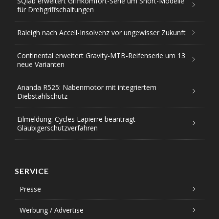
SQlab erweitert Griffkomfort-Serie um Short-Modelle
für Drehgriffschaltungen
Raleigh nach Accell-Insolvenz vor ungewisser Zukunft
Continental erweitert Gravity-MTB-Reifenserie um 13
neue Varianten
Ananda R525: Nabenmotor mit integriertem
Diebstahlschutz
Eilmeldung: Cycles Lapierre beantragt
Gläubigerschutzverfahren
SERVICE
Presse
Werbung / Advertise