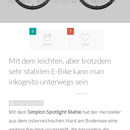
VON
GEORG
VERÖFFENTLICHT AM 07.10.2022 UM 9:01
•
0
7
SHARE
LOVE
Mit dem leichten, aber trotzdem
sehr stabilen E-Bike kann man
inkognito unterwegs sein
3
min Lesezeit
Mit dem
Simplon Spotlight Mahle
hat der Hersteller
aus dem österreichischen Hard am Bodensee eine
weitere Neuheit vorgestellt, die besonders die