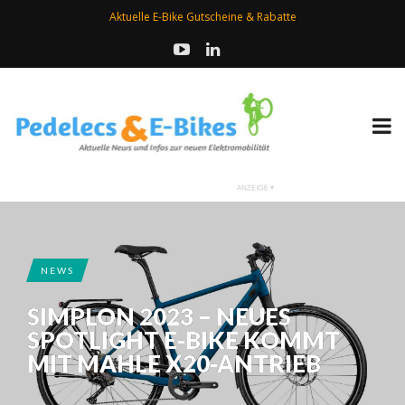
Aktuelle E-Bike Gutscheine & Rabatte
NEWS
SIMPLON 2023 – NEUES
SPOTLIGHT E-BIKE KOMMT
MIT MAHLE X20-ANTRIEB