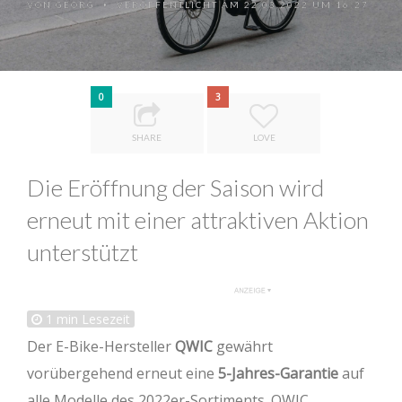
VON
GEORG
VERÖFFENTLICHT AM 22.03.2022 UM 16:27
•
0
3
SHARE
LOVE
Die Eröffnung der Saison wird
erneut mit einer attraktiven Aktion
unterstützt
1
min Lesezeit
Der E-Bike-Hersteller
QWIC
gewährt
vorübergehend erneut eine
5-Jahres-Garantie
auf
alle Modelle des 2022er-Sortiments. QWIC