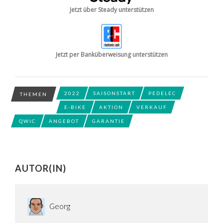
Jetzt über Steady unterstützen
Jetzt per Banküberweisung unterstützen
2022
SAISONSTART
PEDELEC
THEMEN
E-BIKE
AKTION
VERKAUF
QWIC
ANGEBOT
GARANTIE
AUTOR(IN)
Georg