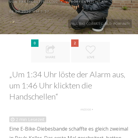
VON
PRESSEMITTEILUNG
VERÖFFENTLICHT AM
•
08.09.2022 UM 7:37
PAUL BIKE CORRATEC: BILD: POWUNITY
0
2
SHARE
LOVE
„Um 1:34 Uhr löste der Alarm aus,
um 1:46 Uhr klickten die
Handschellen“
2
min Lesezeit
Eine E-Bike-Diebesbande schaffte es gleich zweimal