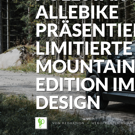
ALLEBIKE
PRÄSENTI
LIMITIERTE 
MOUNTAIN
EDITION I
DESIGN
VON
REDAKTION
VERÖFFENTLICHT AM 2
•