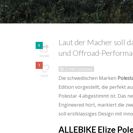
Laut der Macher soll 
0
und Offroad-Performa
SHARE
1
2
min Lesezeit
LOVE
Die schwedischen Marken
Polest
Edition vorgestellt, die perfekt 
Polestar 4 abgestimmt ist. Das n
Engineered hört, markiert die 
soll erstklassiges Design mit inn
ALLEBIKE Elize Pol