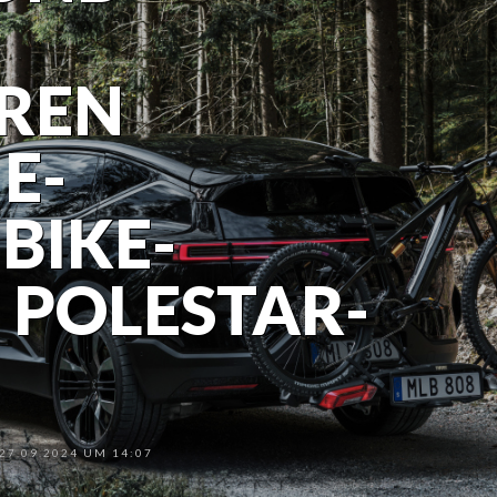
EREN
E-
BIKE-
M POLESTAR-
7.09.2024 UM 14:07