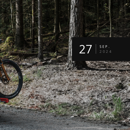
27
SEP.
2024