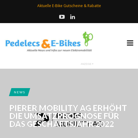
Aktuelle E-Bike Gutscheine & Rabatte
NEWS
PIERER MOBILITY AG ERHÖHT
DIE UMSATZPROGNOSE FÜR
DAS GESCHÄFTSJAHR 2022