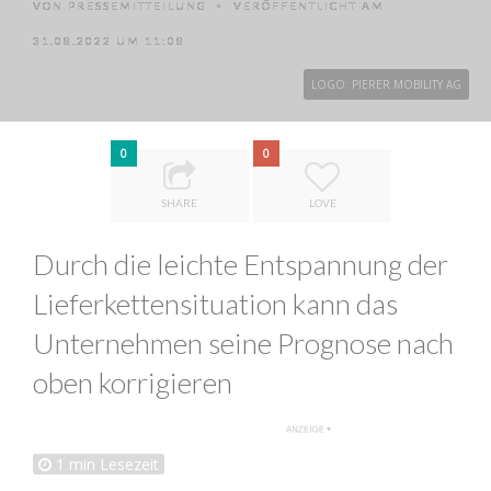
VON
PRESSEMITTEILUNG
VERÖFFENTLICHT AM
•
31.08.2022 UM 11:08
LOGO: PIERER MOBILITY AG
0
0
SHARE
LOVE
Durch die leichte Entspannung der
Lieferkettensituation kann das
Unternehmen seine Prognose nach
oben korrigieren
1
min Lesezeit