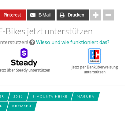
Pinterest
E-Mail
Drucken
E-Bikes jetzt unterstützen
nterstützen!
Wieso und wie funktioniert das?
Jetzt per Banküberweisung
Jetzt über Steady unterstützen
unterstützen
ER
2016
E-MOUNTAINBIKE
MAGURA
CH
BREMSEN