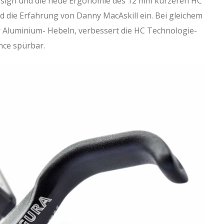
 Design und die neue Ergonomie des 12 mm kürzeren HC
d die Erfahrung von Danny MacAskill ein. Bei gleichem
r Aluminium- Hebeln, verbessert die HC Technologie-
nce spürbar.