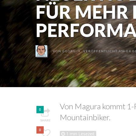
FÜR MEHR
PERFORMA
VON
GEORG
VERÖFFENTLICHT AM 04.06
•
Von Magura kommt 1-F
0
Mountainbiker.
SHARE
0
1
min Lesezeit