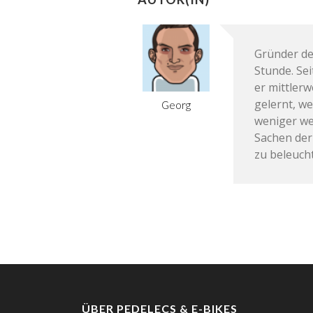
Gründer de
Stunde. Se
er mittler
gelernt, we
Georg
weniger we
Sachen der
zu beleuch
ÜBER PEDELECS & E-BIKES