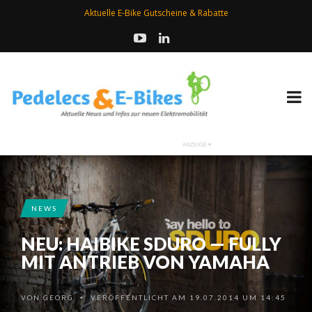
Aktuelle E-Bike Gutscheine & Rabatte
NEWS
NEU: HAIBIKE SDURO — FULLY
MIT ANTRIEB VON YAMAHA
VON
GEORG
VERÖFFENTLICHT AM 19.07.2014 UM 14:45
•