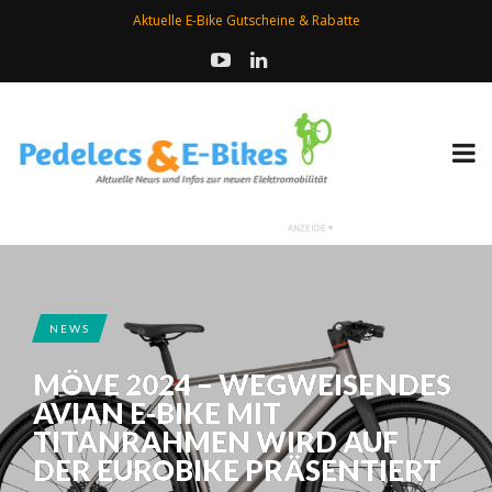
Aktuelle E-Bike Gutscheine & Rabatte
NEWS
MÖVE 2024 – WEGWEISENDES
AVIAN E-BIKE MIT
TITANRAHMEN WIRD AUF
DER EUROBIKE PRÄSENTIERT