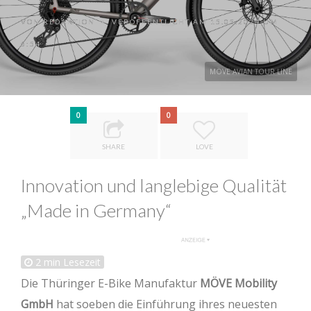
VON
REDAKTION
VERÖFFENTLICHT AM 15.05.2024 UM
•
6:54
MÖVE AVIAN TOUR LINE
0
0
SHARE
LOVE
Innovation und langlebige Qualität
„Made in Germany“
2
min Lesezeit
Die Thüringer E-Bike Manufaktur
MÖVE Mobility
GmbH
hat soeben die Einführung ihres neuesten