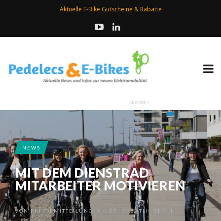
Aktuelle E-Bike Gutscheine & Rabatte
NEWS
MIT DEM DIENSTRAD
MITARBEITER MOTIVIEREN
VON
PRESSEMITTEILUNG
VERÖFFENTLICHT AM
•