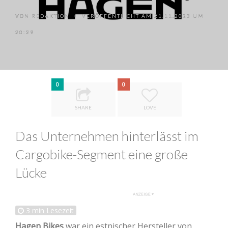
VON
REDAKTION
VERÖFFENTLICHT AM 21.11.2023 UM
•
20:29
0
0
SHARE
LOVE
Das Unternehmen hinterlässt im
Cargobike-Segment eine große
Lücke
3
min Lesezeit
Hagen Bikes
war ein estnischer Hersteller von