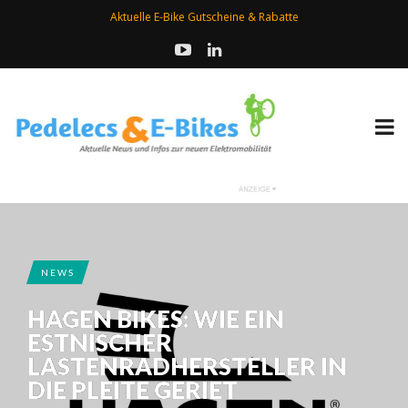
Aktuelle E-Bike Gutscheine & Rabatte
NEWS
HAGEN BIKES: WIE EIN
ESTNISCHER
LASTENRADHERSTELLER IN
DIE PLEITE GERIET