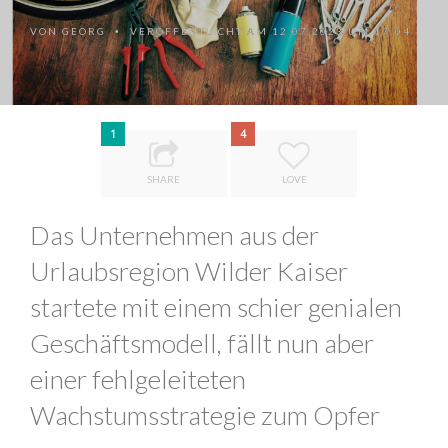
VON
GEORG
VERÖFFENTLICHT AM 12.07.2023 UM 17:04
•
1
4
SHARE
LOVE
Das Unternehmen aus der
Urlaubsregion Wilder Kaiser
startete mit einem schier genialen
Geschäftsmodell, fällt nun aber
einer fehlgeleiteten
Wachstumsstrategie zum Opfer