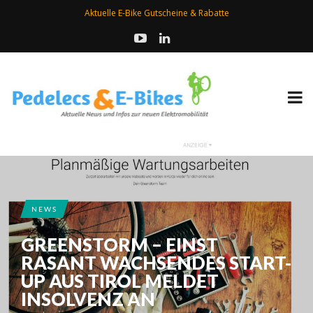
Aktuelle E-Bike Gutscheine & Rabatte
NEWS
GREENSTORM – EINST
RASANT WACHSENDES START-
UP AUS TIROL MELDET
INSOLVENZ AN