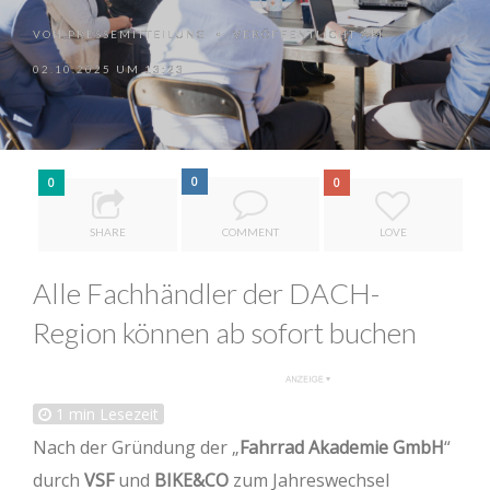
VON
PRESSEMITTEILUNG
VERÖFFENTLICHT AM
•
02.10.2025 UM 13:23
0
0
0
SHARE
COMMENT
LOVE
Alle Fachhändler der DACH-
Region können ab sofort buchen
1
min Lesezeit
Nach der Gründung der „
Fahrrad Akademie GmbH
“
durch
VSF
und
BIKE&CO
zum Jahreswechsel