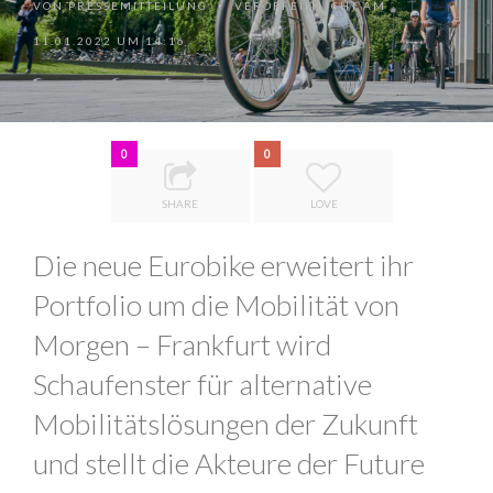
VON
PRESSEMITTEILUNG
VERÖFFENTLICHT AM
•
11.01.2022 UM 14:16
0
0
SHARE
LOVE
Die neue Eurobike erweitert ihr
Portfolio um die Mobilität von
Morgen – Frankfurt wird
Schaufenster für alternative
Mobilitätslösungen der Zukunft
und stellt die Akteure der Future