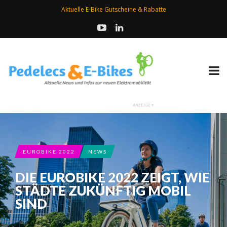
Aktuelle E-Bike Gutscheine & Rabatte
EUROBIKE 2022
NEWS
DIE EUROBIKE 2022 ZEIGT, WIE
STÄDTE ZUKÜNFTIG MOBIL
SIND